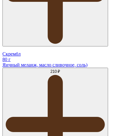
Скрембл
80 г
Яичный меланж, масло сливочное, соль)
210 ₽