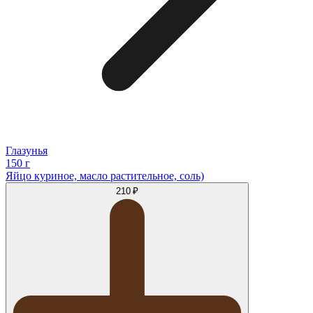
Глазунья
150 г
Яйцо куриное, масло растительное, соль)
210 ₽