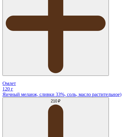
Омлет
120 г
Яичный меланж, сливки 33%, соль, масло растительное)
210 ₽