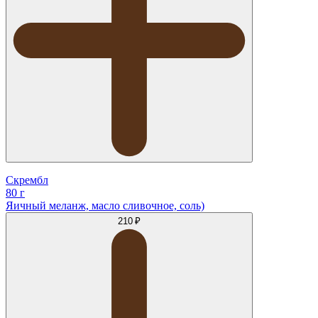
Скрембл
80 г
Яичный меланж, масло сливочное, соль)
210 ₽