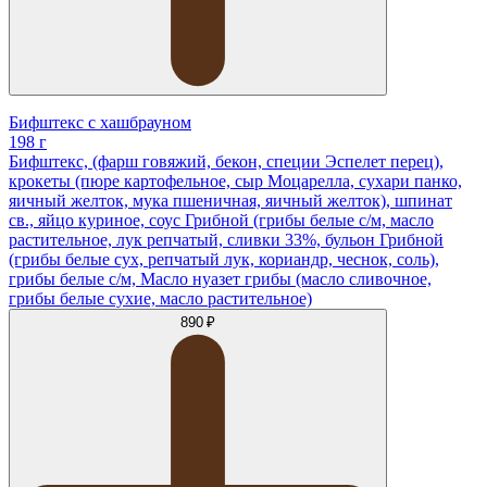
Бифштекс с хашбрауном
198 г
Бифштекс, (фарш говяжий, бекон, специи Эспелет перец),
крокеты (пюре картофельное, сыр Моцарелла, сухари панко,
яичный желток, мука пшеничная, яичный желток), шпинат
св., яйцо куриное, соус Грибной (грибы белые с/м, масло
растительное, лук репчатый, сливки 33%, бульон Грибной
(грибы белые сух, репчатый лук, кориандр, чеснок, соль),
грибы белые с/м, Масло нуазет грибы (масло сливочное,
грибы белые сухие, масло растительное)
890 ₽