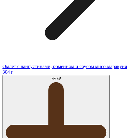
Омлет с лангустинами, ромейном и соусом мисо-маракуйя
304 г
750 ₽