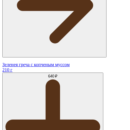
Зеленея греча с копченым муссом
210 г
640 ₽