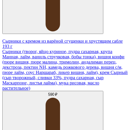
Сырники с кремом из варёной сгущенки и хрустящим сабле
193 г
Сырники (творог, яйцо куриное, пудра сахарная, крупа
Манная, лайм, ваниль стручковая, бобы тонка), вишня конфи
(пюре вишня, пюре малина, тримолин, андалиман перец,
декстроза, пектин NH, камедь рожкового дерева, вишня с/м,
пюре лайм, соус Наршараб, ликер вишня, лайм), крем Сырный
(сыр творожный, сливки 33%, пудра сахарная, сыр
Маскарпоне, листья лайма), мука рисовая, масло
растительное)
590 ₽