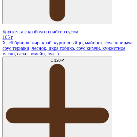
Брускетта с крабом и спайси соусом
165 г
Хлеб бриошь жар, краб, куриное яйцо, майонез, соус шрирача,
соус терияки, чеснок, икра тобико, соус кимчи, кунжутное
масло, салат ромейн, лук. )
1 120 ₽