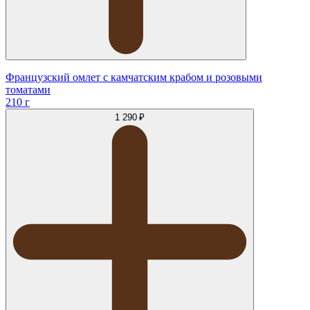
Французский омлет с камчатским крабом и розовыми
томатами
210 г
1 290 ₽