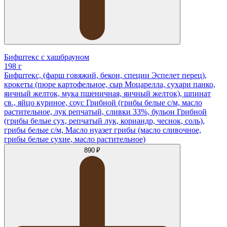
Бифштекс с хашбрауном
198 г
Бифштекс, (фарш говяжий, бекон, специи Эспелет перец),
крокеты (пюре картофельное, сыр Моцарелла, сухари панко,
яичный желток, мука пшеничная, яичный желток), шпинат
св., яйцо куриное, соус Грибной (грибы белые с/м, масло
растительное, лук репчатый, сливки 33%, бульон Грибной
(грибы белые сух, репчатый лук, кориандр, чеснок, соль),
грибы белые с/м, Масло нуазет грибы (масло сливочное,
грибы белые сухие, масло растительное)
890 ₽