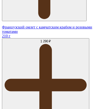
Французский омлет с камчатским крабом и розовыми
томатами
210 г
1 290 ₽