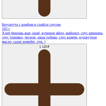
Брускетта с крабом и спайси соусом
165 г
Хлеб бриошь жар, краб, куриное яйцо, майонез, соус шрирача,
соус терияки, чеснок, икра тобико, соус кимчи, кунжутное
масло, салат ромейн, лук. )
1 120 ₽