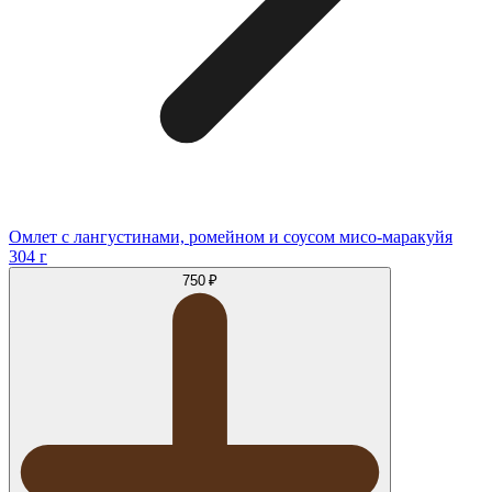
Омлет с лангустинами, ромейном и соусом мисо-маракуйя
304 г
750 ₽