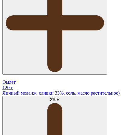
Омлет
120 г
Яичный меланж, сливки 33%, соль, масло растительное)
210 ₽