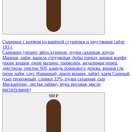
Сырники с кремом из варёной сгущенки и хрустящим сабле
193 г
Сырники (творог, яйцо куриное, пудра сахарная, крупа
Манная, лайм, ваниль стручковая, бобы тонка), вишня конфи
(пюре вишня, пюре малина, тримолин, андалиман перец,
декстроза, пектин NH, камедь рожкового дерева, вишня с/м,
пюре лайм, соус Наршараб, ликер вишня, лайм), крем Сырный
(сыр творожный, сливки 33%, пудра сахарная, сыр
Маскарпоне, листья лайма), мука рисовая, масло
растительное)
590 ₽