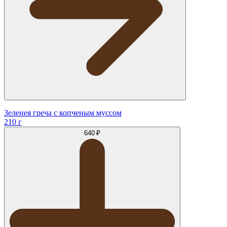
Зеленея греча с копченым муссом
210 г
640 ₽