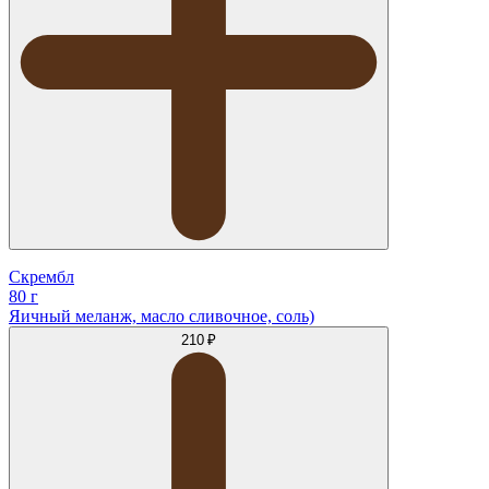
Скрембл
80 г
Яичный меланж, масло сливочное, соль)
210 ₽