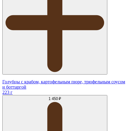
Голубцы с крабом, картофельным пюре, трюфельным соусом
и боттаргой
223 г
1 450 ₽