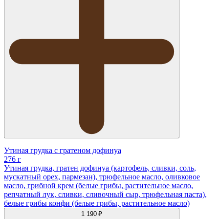
Утиная грудка с гратеном дофинуа
276 г
Утиная грудка, гратен дофинуа (картофель, сливки, соль,
мускатный орех, пармезан), трюфельное масло, оливковое
масло, грибной крем (белые грибы, растительное масло,
репчатный лук, сливки, сливочный сыр, трюфельная паста),
белые грибы конфи (белые грибы, растительное масло)
1 190 ₽