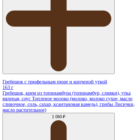
Гребешок с трюфельным пюре и копченой уткой
163 г
Гребешок, крем из топинамбура (топинамбур, сливки), утка
вяленая, соус Топленое молоко (молоко, молоко сухое, масло
сливочное, соль, сахар, ксантановая камедь), грибы Лисички,
масло растительное)
1 060 ₽