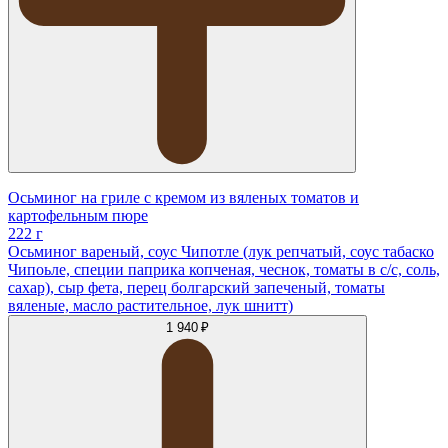
Осьминог на гриле с кремом из вяленых томатов и
картофельным пюре
222 г
Осьминог вареный, соус Чипотле (лук репчатый, соус табаско
Чипоьле, специи паприка копченая, чеснок, томаты в с/с, соль,
сахар), сыр фета, перец болгарский запеченый, томаты
вяленые, масло растительное, лук шнитт)
1 940 ₽